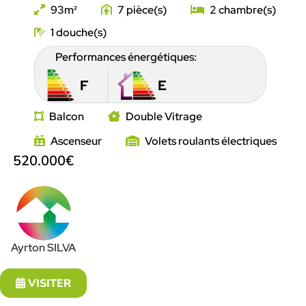
93
7
2
1
Performances énergétiques:
F
E
Balcon
Double Vitrage
Ascenseur
Volets roulants électriques
520.000€
Ayrton SILVA
VISITER