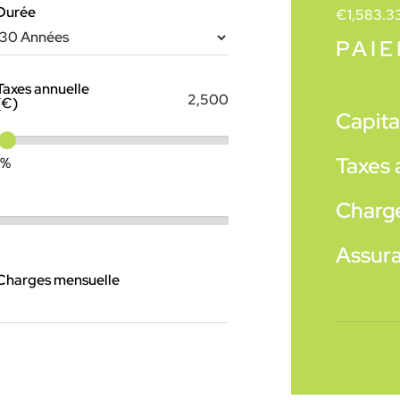
Durée
€
1,583.3
PAI
Taxes annuelle
(€)
Capital
Taxes 
1%
Charg
Assur
Charges mensuelle