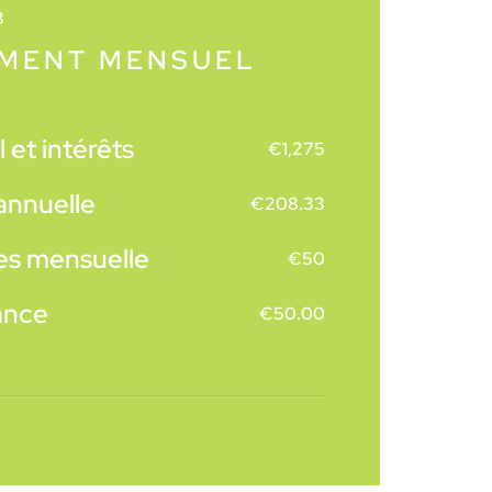
3
EMENT MENSUEL
 et intérêts
€
1,275
annuelle
€
208.33
es mensuelle
€
50
ance
€
50.00